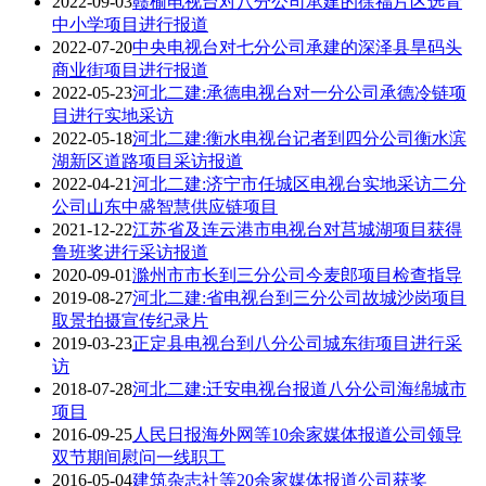
2022-09-03
赣榆电视台对八分公司承建的徐福片区选青
中小学项目进行报道
2022-07-20
中央电视台对七分公司承建的深泽县旱码头
商业街项目进行报道
2022-05-23
河北二建:承德电视台对一分公司承德冷链项
目进行实地采访
2022-05-18
河北二建:衡水电视台记者到四分公司衡水滨
湖新区道路项目采访报道
2022-04-21
河北二建:济宁市任城区电视台实地采访二分
公司山东中盛智慧供应链项目
2021-12-22
江苏省及连云港市电视台对莒城湖项目获得
鲁班奖进行采访报道
2020-09-01
滁州市市长到三分公司今麦郎项目检查指导
2019-08-27
河北二建:省电视台到三分公司故城沙岗项目
取景拍摄宣传纪录片
2019-03-23
正定县电视台到八分公司城东街项目进行采
访
2018-07-28
河北二建:迁安电视台报道八分公司海绵城市
项目
2016-09-25
人民日报海外网等10余家媒体报道公司领导
双节期间慰问一线职工
2016-05-04
建筑杂志社等20余家媒体报道公司获奖