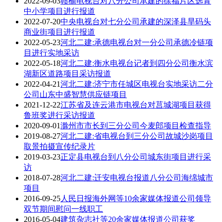
2022-09-03
赣榆电视台对八分公司承建的徐福片区选青
中小学项目进行报道
2022-07-20
中央电视台对七分公司承建的深泽县旱码头
商业街项目进行报道
2022-05-23
河北二建:承德电视台对一分公司承德冷链项
目进行实地采访
2022-05-18
河北二建:衡水电视台记者到四分公司衡水滨
湖新区道路项目采访报道
2022-04-21
河北二建:济宁市任城区电视台实地采访二分
公司山东中盛智慧供应链项目
2021-12-22
江苏省及连云港市电视台对莒城湖项目获得
鲁班奖进行采访报道
2020-09-01
滁州市市长到三分公司今麦郎项目检查指导
2019-08-27
河北二建:省电视台到三分公司故城沙岗项目
取景拍摄宣传纪录片
2019-03-23
正定县电视台到八分公司城东街项目进行采
访
2018-07-28
河北二建:迁安电视台报道八分公司海绵城市
项目
2016-09-25
人民日报海外网等10余家媒体报道公司领导
双节期间慰问一线职工
2016-05-04
建筑杂志社等20余家媒体报道公司获奖