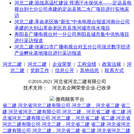
河北二建:迎战高温忙建设 挥洒汗水保供水——定远县电
视台到七分公司承建的定远县第二水厂项目进行实地采
访
河北二建:革命老区焕“新生”中央电视台报道河南分公司
承建的大别山革命老区息县淮河城市供水项目
寿阳县广播电视台对一分公司寿阳县城市集中供热项目
进行采访报道
河北二建:张家口市广播电视台对五分公司张北数字经济
产业孵化基地项目进行采访报道
河北二建
|
河北二建
|
企业荣誉
|
工程业绩
|
政策法规
|
河
北二建
|
党群工作
|
信息公开
|
其他信息
|
联系方式
©2010-2021 河北省河北二建有限公司
技术支持： 河北名企网荣誉企业-已收录
微商顾客平台
省二建,河北省河北二建有限公司,河北二建，河北省二建
省二
建,河北省河北二建有限公司,河北二建，河北省二建
省二建,河
北省河北二建有限公司,河北二建，河北省二建
省二建,河北省
河北二建有限公司,河北二建，河北省二建
省二建,河北省河北
二建有限公司,河北二建，河北省二建
省二建,河北省河北二建