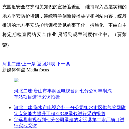
充国度安全防护相关知识的宣扬遮盖面，维持深入基层实施的
地方平安防护培训，连续科学创新传播类型和网站内容，统筹
推进的地方平安防护培训很常见的事了化、措施化，不由自主
将定期检查网络安全作业 贯通到规章制度作业中。（贾荣
荣）
河北二建:
上一条
返回列表
下一条
新媒体焦点 Media focus
河北二建:唐山市丰润区电视台到七分公司丰润汽
车站项目进行采访拍摄
河北二建:衡水市电视台赴十分公司衡水市区燃气管网防
灾应急能力提升工程EPC总承包进行采访报道
定远县电视台到七分公司承建的定远县第二水厂项目进
行实地采访