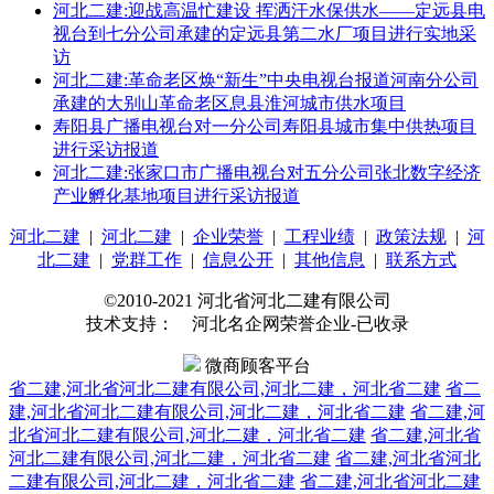
河北二建:迎战高温忙建设 挥洒汗水保供水——定远县电
视台到七分公司承建的定远县第二水厂项目进行实地采
访
河北二建:革命老区焕“新生”中央电视台报道河南分公司
承建的大别山革命老区息县淮河城市供水项目
寿阳县广播电视台对一分公司寿阳县城市集中供热项目
进行采访报道
河北二建:张家口市广播电视台对五分公司张北数字经济
产业孵化基地项目进行采访报道
河北二建
|
河北二建
|
企业荣誉
|
工程业绩
|
政策法规
|
河
北二建
|
党群工作
|
信息公开
|
其他信息
|
联系方式
©2010-2021 河北省河北二建有限公司
技术支持： 河北名企网荣誉企业-已收录
微商顾客平台
省二建,河北省河北二建有限公司,河北二建，河北省二建
省二
建,河北省河北二建有限公司,河北二建，河北省二建
省二建,河
北省河北二建有限公司,河北二建，河北省二建
省二建,河北省
河北二建有限公司,河北二建，河北省二建
省二建,河北省河北
二建有限公司,河北二建，河北省二建
省二建,河北省河北二建