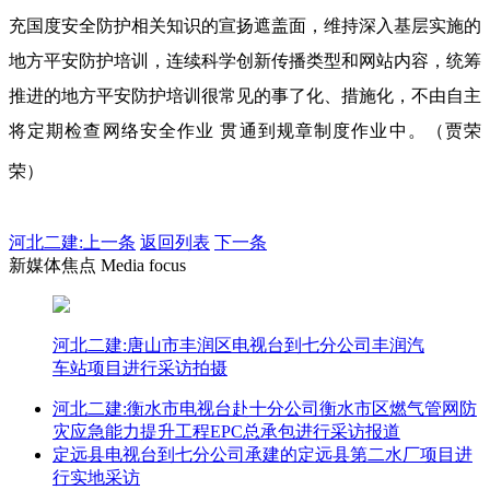
充国度安全防护相关知识的宣扬遮盖面，维持深入基层实施的
地方平安防护培训，连续科学创新传播类型和网站内容，统筹
推进的地方平安防护培训很常见的事了化、措施化，不由自主
将定期检查网络安全作业 贯通到规章制度作业中。（贾荣
荣）
河北二建:
上一条
返回列表
下一条
新媒体焦点 Media focus
河北二建:唐山市丰润区电视台到七分公司丰润汽
车站项目进行采访拍摄
河北二建:衡水市电视台赴十分公司衡水市区燃气管网防
灾应急能力提升工程EPC总承包进行采访报道
定远县电视台到七分公司承建的定远县第二水厂项目进
行实地采访