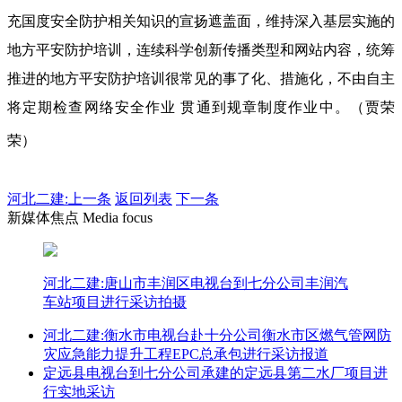
充国度安全防护相关知识的宣扬遮盖面，维持深入基层实施的
地方平安防护培训，连续科学创新传播类型和网站内容，统筹
推进的地方平安防护培训很常见的事了化、措施化，不由自主
将定期检查网络安全作业 贯通到规章制度作业中。（贾荣
荣）
河北二建:
上一条
返回列表
下一条
新媒体焦点 Media focus
河北二建:唐山市丰润区电视台到七分公司丰润汽
车站项目进行采访拍摄
河北二建:衡水市电视台赴十分公司衡水市区燃气管网防
灾应急能力提升工程EPC总承包进行采访报道
定远县电视台到七分公司承建的定远县第二水厂项目进
行实地采访