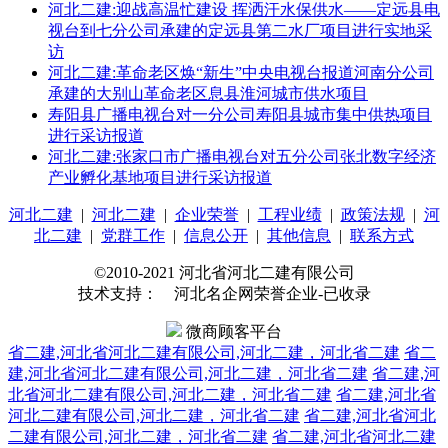
河北二建:迎战高温忙建设 挥洒汗水保供水——定远县电
视台到七分公司承建的定远县第二水厂项目进行实地采
访
河北二建:革命老区焕“新生”中央电视台报道河南分公司
承建的大别山革命老区息县淮河城市供水项目
寿阳县广播电视台对一分公司寿阳县城市集中供热项目
进行采访报道
河北二建:张家口市广播电视台对五分公司张北数字经济
产业孵化基地项目进行采访报道
河北二建
|
河北二建
|
企业荣誉
|
工程业绩
|
政策法规
|
河
北二建
|
党群工作
|
信息公开
|
其他信息
|
联系方式
©2010-2021 河北省河北二建有限公司
技术支持： 河北名企网荣誉企业-已收录
微商顾客平台
省二建,河北省河北二建有限公司,河北二建，河北省二建
省二
建,河北省河北二建有限公司,河北二建，河北省二建
省二建,河
北省河北二建有限公司,河北二建，河北省二建
省二建,河北省
河北二建有限公司,河北二建，河北省二建
省二建,河北省河北
二建有限公司,河北二建，河北省二建
省二建,河北省河北二建