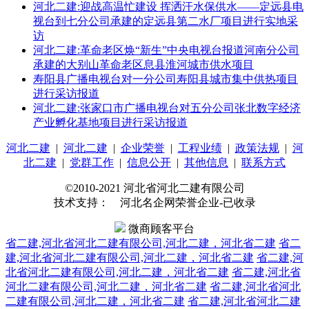
河北二建:迎战高温忙建设 挥洒汗水保供水——定远县电
视台到七分公司承建的定远县第二水厂项目进行实地采
访
河北二建:革命老区焕“新生”中央电视台报道河南分公司
承建的大别山革命老区息县淮河城市供水项目
寿阳县广播电视台对一分公司寿阳县城市集中供热项目
进行采访报道
河北二建:张家口市广播电视台对五分公司张北数字经济
产业孵化基地项目进行采访报道
河北二建
|
河北二建
|
企业荣誉
|
工程业绩
|
政策法规
|
河
北二建
|
党群工作
|
信息公开
|
其他信息
|
联系方式
©2010-2021 河北省河北二建有限公司
技术支持： 河北名企网荣誉企业-已收录
微商顾客平台
省二建,河北省河北二建有限公司,河北二建，河北省二建
省二
建,河北省河北二建有限公司,河北二建，河北省二建
省二建,河
北省河北二建有限公司,河北二建，河北省二建
省二建,河北省
河北二建有限公司,河北二建，河北省二建
省二建,河北省河北
二建有限公司,河北二建，河北省二建
省二建,河北省河北二建