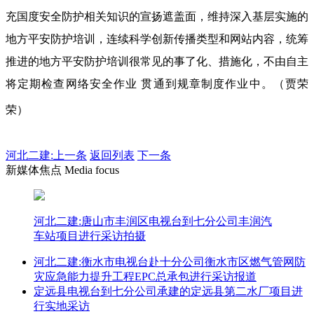
充国度安全防护相关知识的宣扬遮盖面，维持深入基层实施的
地方平安防护培训，连续科学创新传播类型和网站内容，统筹
推进的地方平安防护培训很常见的事了化、措施化，不由自主
将定期检查网络安全作业 贯通到规章制度作业中。（贾荣
荣）
河北二建:
上一条
返回列表
下一条
新媒体焦点 Media focus
河北二建:唐山市丰润区电视台到七分公司丰润汽
车站项目进行采访拍摄
河北二建:衡水市电视台赴十分公司衡水市区燃气管网防
灾应急能力提升工程EPC总承包进行采访报道
定远县电视台到七分公司承建的定远县第二水厂项目进
行实地采访