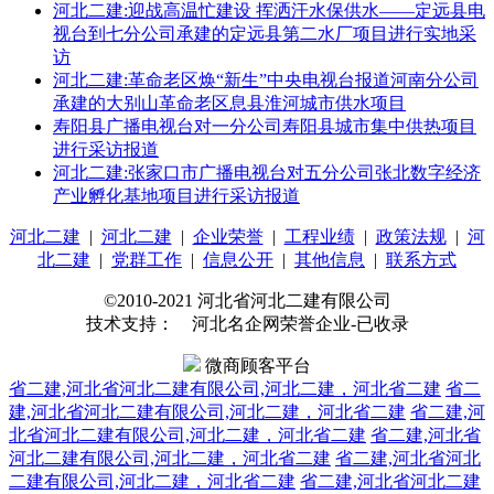
河北二建:迎战高温忙建设 挥洒汗水保供水——定远县电
视台到七分公司承建的定远县第二水厂项目进行实地采
访
河北二建:革命老区焕“新生”中央电视台报道河南分公司
承建的大别山革命老区息县淮河城市供水项目
寿阳县广播电视台对一分公司寿阳县城市集中供热项目
进行采访报道
河北二建:张家口市广播电视台对五分公司张北数字经济
产业孵化基地项目进行采访报道
河北二建
|
河北二建
|
企业荣誉
|
工程业绩
|
政策法规
|
河
北二建
|
党群工作
|
信息公开
|
其他信息
|
联系方式
©2010-2021 河北省河北二建有限公司
技术支持： 河北名企网荣誉企业-已收录
微商顾客平台
省二建,河北省河北二建有限公司,河北二建，河北省二建
省二
建,河北省河北二建有限公司,河北二建，河北省二建
省二建,河
北省河北二建有限公司,河北二建，河北省二建
省二建,河北省
河北二建有限公司,河北二建，河北省二建
省二建,河北省河北
二建有限公司,河北二建，河北省二建
省二建,河北省河北二建