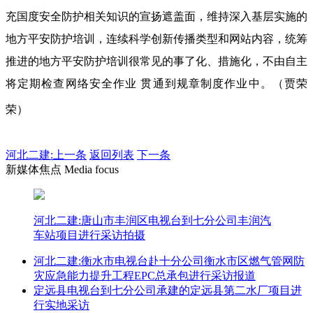
充国度安全防护相关知识的宣扬遮盖面，维持深入基层实施的
地方平安防护培训，连续科学创新传播类型和网站内容，统筹
推进的地方平安防护培训很常见的事了化、措施化，不由自主
将定期检查网络安全作业 贯通到规章制度作业中。（贾荣
荣）
河北二建:
上一条
返回列表
下一条
新媒体焦点 Media focus
河北二建:唐山市丰润区电视台到七分公司丰润汽
车站项目进行采访拍摄
河北二建:衡水市电视台赴十分公司衡水市区燃气管网防
灾应急能力提升工程EPC总承包进行采访报道
定远县电视台到七分公司承建的定远县第二水厂项目进
行实地采访