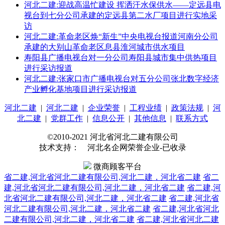
河北二建:迎战高温忙建设 挥洒汗水保供水——定远县电
视台到七分公司承建的定远县第二水厂项目进行实地采
访
河北二建:革命老区焕“新生”中央电视台报道河南分公司
承建的大别山革命老区息县淮河城市供水项目
寿阳县广播电视台对一分公司寿阳县城市集中供热项目
进行采访报道
河北二建:张家口市广播电视台对五分公司张北数字经济
产业孵化基地项目进行采访报道
河北二建
|
河北二建
|
企业荣誉
|
工程业绩
|
政策法规
|
河
北二建
|
党群工作
|
信息公开
|
其他信息
|
联系方式
©2010-2021 河北省河北二建有限公司
技术支持： 河北名企网荣誉企业-已收录
微商顾客平台
省二建,河北省河北二建有限公司,河北二建，河北省二建
省二
建,河北省河北二建有限公司,河北二建，河北省二建
省二建,河
北省河北二建有限公司,河北二建，河北省二建
省二建,河北省
河北二建有限公司,河北二建，河北省二建
省二建,河北省河北
二建有限公司,河北二建，河北省二建
省二建,河北省河北二建