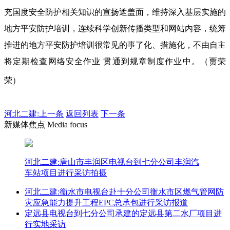
充国度安全防护相关知识的宣扬遮盖面，维持深入基层实施的
地方平安防护培训，连续科学创新传播类型和网站内容，统筹
推进的地方平安防护培训很常见的事了化、措施化，不由自主
将定期检查网络安全作业 贯通到规章制度作业中。（贾荣
荣）
河北二建:
上一条
返回列表
下一条
新媒体焦点 Media focus
河北二建:唐山市丰润区电视台到七分公司丰润汽
车站项目进行采访拍摄
河北二建:衡水市电视台赴十分公司衡水市区燃气管网防
灾应急能力提升工程EPC总承包进行采访报道
定远县电视台到七分公司承建的定远县第二水厂项目进
行实地采访