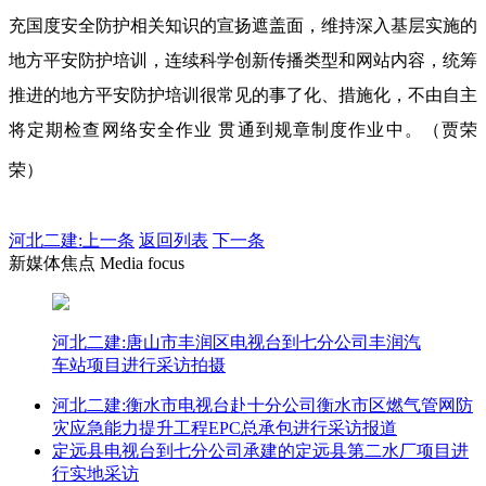
充国度安全防护相关知识的宣扬遮盖面，维持深入基层实施的
地方平安防护培训，连续科学创新传播类型和网站内容，统筹
推进的地方平安防护培训很常见的事了化、措施化，不由自主
将定期检查网络安全作业 贯通到规章制度作业中。（贾荣
荣）
河北二建:
上一条
返回列表
下一条
新媒体焦点 Media focus
河北二建:唐山市丰润区电视台到七分公司丰润汽
车站项目进行采访拍摄
河北二建:衡水市电视台赴十分公司衡水市区燃气管网防
灾应急能力提升工程EPC总承包进行采访报道
定远县电视台到七分公司承建的定远县第二水厂项目进
行实地采访