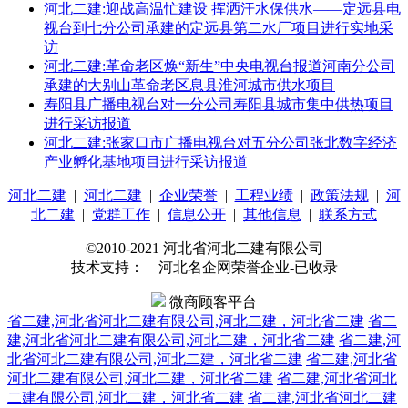
河北二建:迎战高温忙建设 挥洒汗水保供水——定远县电
视台到七分公司承建的定远县第二水厂项目进行实地采
访
河北二建:革命老区焕“新生”中央电视台报道河南分公司
承建的大别山革命老区息县淮河城市供水项目
寿阳县广播电视台对一分公司寿阳县城市集中供热项目
进行采访报道
河北二建:张家口市广播电视台对五分公司张北数字经济
产业孵化基地项目进行采访报道
河北二建
|
河北二建
|
企业荣誉
|
工程业绩
|
政策法规
|
河
北二建
|
党群工作
|
信息公开
|
其他信息
|
联系方式
©2010-2021 河北省河北二建有限公司
技术支持： 河北名企网荣誉企业-已收录
微商顾客平台
省二建,河北省河北二建有限公司,河北二建，河北省二建
省二
建,河北省河北二建有限公司,河北二建，河北省二建
省二建,河
北省河北二建有限公司,河北二建，河北省二建
省二建,河北省
河北二建有限公司,河北二建，河北省二建
省二建,河北省河北
二建有限公司,河北二建，河北省二建
省二建,河北省河北二建