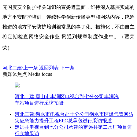
充国度安全防护相关知识的宣扬遮盖面，维持深入基层实施的
地方平安防护培训，连续科学创新传播类型和网站内容，统筹
推进的地方平安防护培训很常见的事了化、措施化，不由自主
将定期检查网络安全作业 贯通到规章制度作业中。（贾荣
荣）
河北二建:
上一条
返回列表
下一条
新媒体焦点 Media focus
河北二建:唐山市丰润区电视台到七分公司丰润汽
车站项目进行采访拍摄
河北二建:衡水市电视台赴十分公司衡水市区燃气管网防
灾应急能力提升工程EPC总承包进行采访报道
定远县电视台到七分公司承建的定远县第二水厂项目进
行实地采访