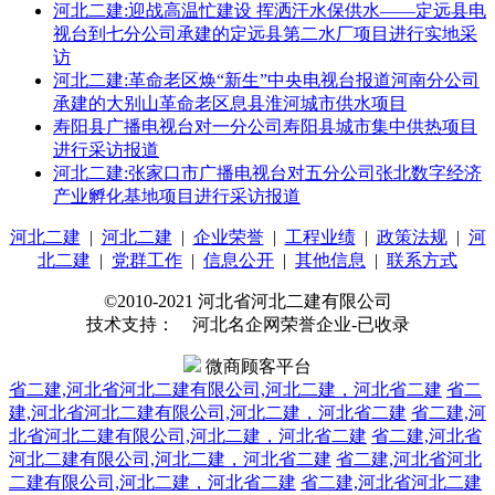
河北二建:迎战高温忙建设 挥洒汗水保供水——定远县电
视台到七分公司承建的定远县第二水厂项目进行实地采
访
河北二建:革命老区焕“新生”中央电视台报道河南分公司
承建的大别山革命老区息县淮河城市供水项目
寿阳县广播电视台对一分公司寿阳县城市集中供热项目
进行采访报道
河北二建:张家口市广播电视台对五分公司张北数字经济
产业孵化基地项目进行采访报道
河北二建
|
河北二建
|
企业荣誉
|
工程业绩
|
政策法规
|
河
北二建
|
党群工作
|
信息公开
|
其他信息
|
联系方式
©2010-2021 河北省河北二建有限公司
技术支持： 河北名企网荣誉企业-已收录
微商顾客平台
省二建,河北省河北二建有限公司,河北二建，河北省二建
省二
建,河北省河北二建有限公司,河北二建，河北省二建
省二建,河
北省河北二建有限公司,河北二建，河北省二建
省二建,河北省
河北二建有限公司,河北二建，河北省二建
省二建,河北省河北
二建有限公司,河北二建，河北省二建
省二建,河北省河北二建