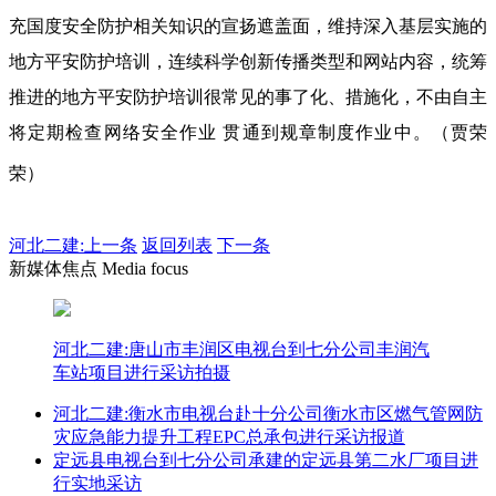
充国度安全防护相关知识的宣扬遮盖面，维持深入基层实施的
地方平安防护培训，连续科学创新传播类型和网站内容，统筹
推进的地方平安防护培训很常见的事了化、措施化，不由自主
将定期检查网络安全作业 贯通到规章制度作业中。（贾荣
荣）
河北二建:
上一条
返回列表
下一条
新媒体焦点 Media focus
河北二建:唐山市丰润区电视台到七分公司丰润汽
车站项目进行采访拍摄
河北二建:衡水市电视台赴十分公司衡水市区燃气管网防
灾应急能力提升工程EPC总承包进行采访报道
定远县电视台到七分公司承建的定远县第二水厂项目进
行实地采访