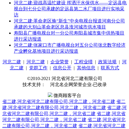
河北二建:迎战高温忙建设 挥洒汗水保供水——定远县电
视台到七分公司承建的定远县第二水厂项目进行实地采
访
河北二建:革命老区焕“新生”中央电视台报道河南分公司
承建的大别山革命老区息县淮河城市供水项目
寿阳县广播电视台对一分公司寿阳县城市集中供热项目
进行采访报道
河北二建:张家口市广播电视台对五分公司张北数字经济
产业孵化基地项目进行采访报道
河北二建
|
河北二建
|
企业荣誉
|
工程业绩
|
政策法规
|
河
北二建
|
党群工作
|
信息公开
|
其他信息
|
联系方式
©2010-2021 河北省河北二建有限公司
技术支持： 河北名企网荣誉企业-已收录
微商顾客平台
省二建,河北省河北二建有限公司,河北二建，河北省二建
省二
建,河北省河北二建有限公司,河北二建，河北省二建
省二建,河
北省河北二建有限公司,河北二建，河北省二建
省二建,河北省
河北二建有限公司,河北二建，河北省二建
省二建,河北省河北
二建有限公司,河北二建，河北省二建
省二建,河北省河北二建