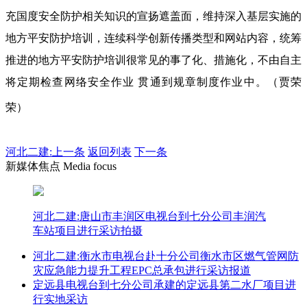
充国度安全防护相关知识的宣扬遮盖面，维持深入基层实施的
地方平安防护培训，连续科学创新传播类型和网站内容，统筹
推进的地方平安防护培训很常见的事了化、措施化，不由自主
将定期检查网络安全作业 贯通到规章制度作业中。（贾荣
荣）
河北二建:
上一条
返回列表
下一条
新媒体焦点 Media focus
河北二建:唐山市丰润区电视台到七分公司丰润汽
车站项目进行采访拍摄
河北二建:衡水市电视台赴十分公司衡水市区燃气管网防
灾应急能力提升工程EPC总承包进行采访报道
定远县电视台到七分公司承建的定远县第二水厂项目进
行实地采访