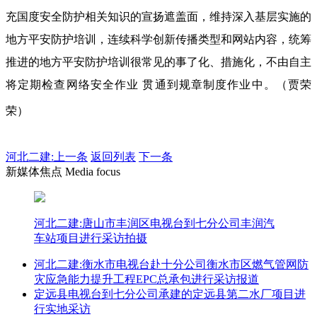
充国度安全防护相关知识的宣扬遮盖面，维持深入基层实施的
地方平安防护培训，连续科学创新传播类型和网站内容，统筹
推进的地方平安防护培训很常见的事了化、措施化，不由自主
将定期检查网络安全作业 贯通到规章制度作业中。（贾荣
荣）
河北二建:
上一条
返回列表
下一条
新媒体焦点 Media focus
河北二建:唐山市丰润区电视台到七分公司丰润汽
车站项目进行采访拍摄
河北二建:衡水市电视台赴十分公司衡水市区燃气管网防
灾应急能力提升工程EPC总承包进行采访报道
定远县电视台到七分公司承建的定远县第二水厂项目进
行实地采访