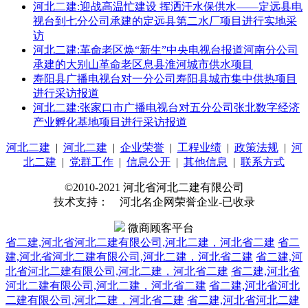
河北二建:迎战高温忙建设 挥洒汗水保供水——定远县电
视台到七分公司承建的定远县第二水厂项目进行实地采
访
河北二建:革命老区焕“新生”中央电视台报道河南分公司
承建的大别山革命老区息县淮河城市供水项目
寿阳县广播电视台对一分公司寿阳县城市集中供热项目
进行采访报道
河北二建:张家口市广播电视台对五分公司张北数字经济
产业孵化基地项目进行采访报道
河北二建
|
河北二建
|
企业荣誉
|
工程业绩
|
政策法规
|
河
北二建
|
党群工作
|
信息公开
|
其他信息
|
联系方式
©2010-2021 河北省河北二建有限公司
技术支持： 河北名企网荣誉企业-已收录
微商顾客平台
省二建,河北省河北二建有限公司,河北二建，河北省二建
省二
建,河北省河北二建有限公司,河北二建，河北省二建
省二建,河
北省河北二建有限公司,河北二建，河北省二建
省二建,河北省
河北二建有限公司,河北二建，河北省二建
省二建,河北省河北
二建有限公司,河北二建，河北省二建
省二建,河北省河北二建