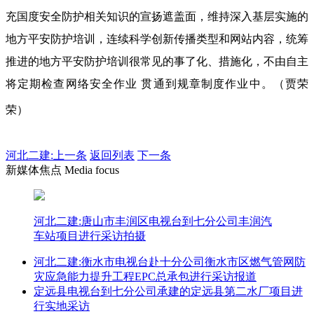
充国度安全防护相关知识的宣扬遮盖面，维持深入基层实施的
地方平安防护培训，连续科学创新传播类型和网站内容，统筹
推进的地方平安防护培训很常见的事了化、措施化，不由自主
将定期检查网络安全作业 贯通到规章制度作业中。（贾荣
荣）
河北二建:
上一条
返回列表
下一条
新媒体焦点 Media focus
河北二建:唐山市丰润区电视台到七分公司丰润汽
车站项目进行采访拍摄
河北二建:衡水市电视台赴十分公司衡水市区燃气管网防
灾应急能力提升工程EPC总承包进行采访报道
定远县电视台到七分公司承建的定远县第二水厂项目进
行实地采访