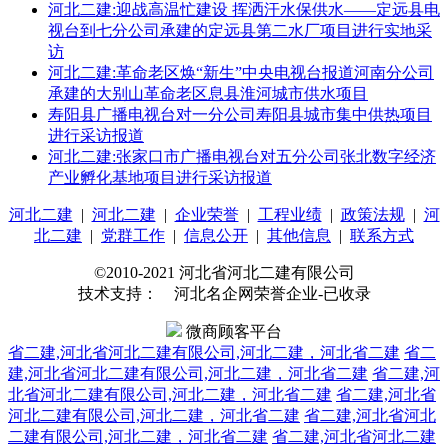
河北二建:迎战高温忙建设 挥洒汗水保供水——定远县电
视台到七分公司承建的定远县第二水厂项目进行实地采
访
河北二建:革命老区焕“新生”中央电视台报道河南分公司
承建的大别山革命老区息县淮河城市供水项目
寿阳县广播电视台对一分公司寿阳县城市集中供热项目
进行采访报道
河北二建:张家口市广播电视台对五分公司张北数字经济
产业孵化基地项目进行采访报道
河北二建
|
河北二建
|
企业荣誉
|
工程业绩
|
政策法规
|
河
北二建
|
党群工作
|
信息公开
|
其他信息
|
联系方式
©2010-2021 河北省河北二建有限公司
技术支持： 河北名企网荣誉企业-已收录
微商顾客平台
省二建,河北省河北二建有限公司,河北二建，河北省二建
省二
建,河北省河北二建有限公司,河北二建，河北省二建
省二建,河
北省河北二建有限公司,河北二建，河北省二建
省二建,河北省
河北二建有限公司,河北二建，河北省二建
省二建,河北省河北
二建有限公司,河北二建，河北省二建
省二建,河北省河北二建